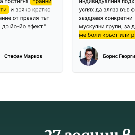
да постигна
трайни
индивидуалния подх
ати
и всяко кратко
успях да вляза във 
ение от правия път
заздравя конкретни
 до йо-йо ефект."
мускулни групи, за 
ме боли кръст или 
Стефан Марков
Борис Георг