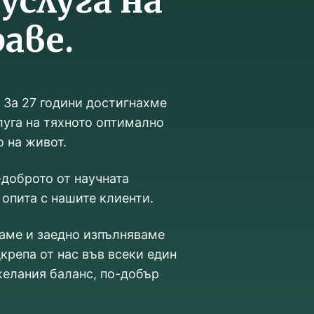
 услуга на
аве.
. За 27 години достигнахме
луга на тяхното оптимално
о на живот.
доброто от научната
 опита с нашите клиенти.
раме и заедно изпълняваме
крепа от нас във всеки един
желания баланс, по-добър