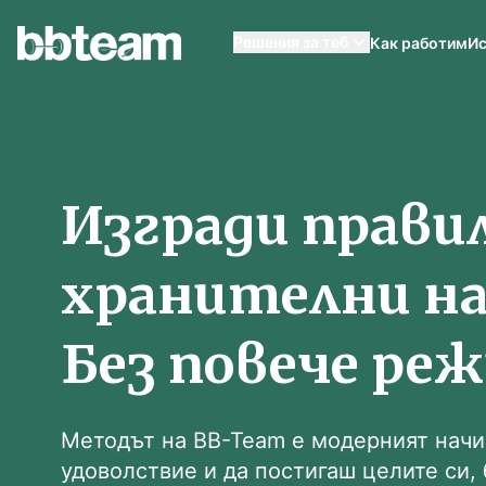
BB-Team
Решения за теб
Как работим
Ис
Изгради прави
хранителни на
Без повече ре
Методът на BB-Team е модерният начи
удоволствие и да постигаш целите си,