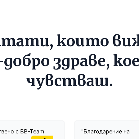
лтати, които ви
-добро здраве, ко
чувстваш.
твено с BB-Team
"Благодарение на