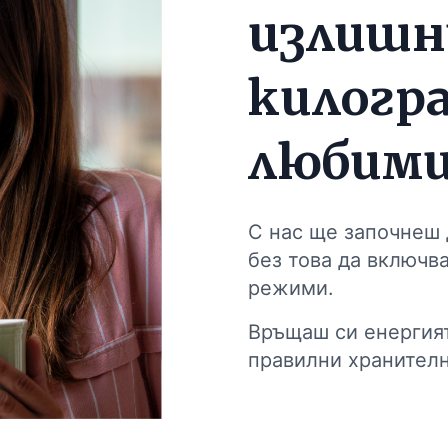
излиш
килогра
любими
С нас ще започнеш 
без това да включв
режими.
Връщаш си енергият
правилни хранителн