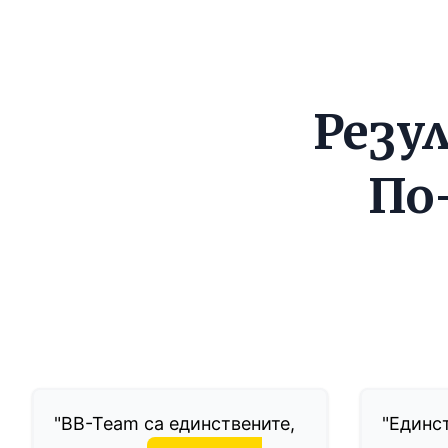
Резу
По
"BB-Team са единствените,
"Eдинс