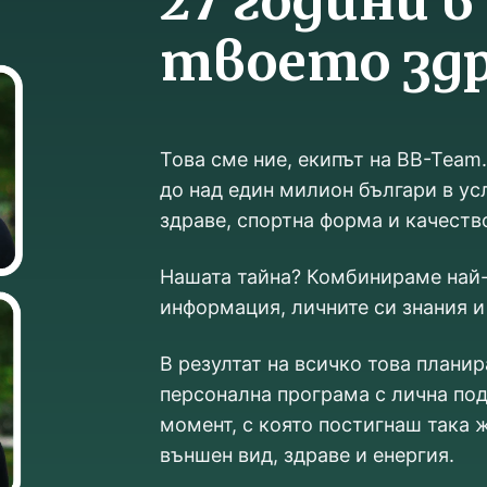
27 години в
твоето здр
Това сме ние, екипът на BB-Team
до над един милион българи в ус
здраве, спортна форма и качеств
Нашата тайна? Комбинираме най-
информация, личните си знания и
В резултат на всичко това плани
персонална програма с лична под
момент, с която постигнаш така 
външен вид, здраве и енергия.