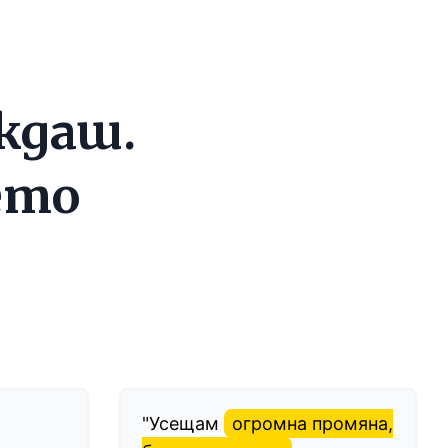
ждаш.
ето
"Усещам
огромна промяна,