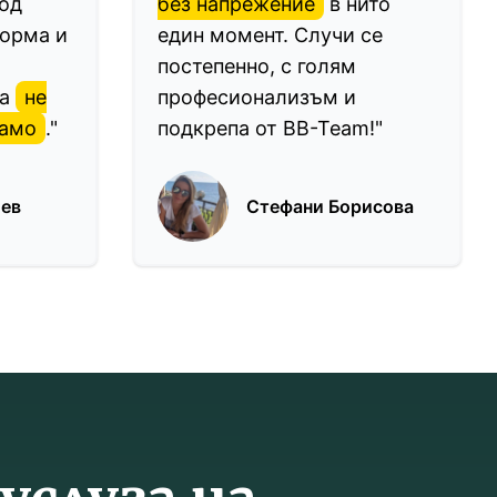
од
без напрежение
в нито
форма и
един момент. Случи се
постепенно, с голям
да
не
професионализъм и
рамо
."
подкрепа от BB-Team!"
иев
Стефани Борисова