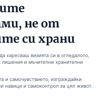
ните
ми, не от
те си храни
да харесваш визията си в огледалото,
а лишения и мъчителни хранителни
а и самочувствието, изграждайки
и навици и самоконтрол за цял живот.