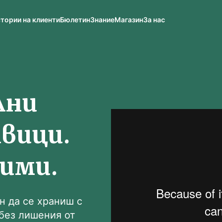
тории на клиенти
Бюлетин
Знание
Магазин
За нас
лни
вици.
жими.
н да се храниш с
 без лишения от