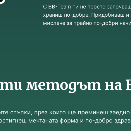
С BB-Team ти не просто започваш
храниш по-добре. Придобиваш и 
мислене за трайно по-добри начи
оти методът на 
ите стъпки, през които ще преминеш заедно с
остигнеш мечтаната форма и по-добро здрав