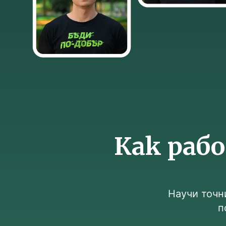
Как раб
Научи точн
п