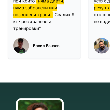
при които
няма диети,
успях 
няма забранени или
резулт
позволени храни.
Свалих 9
отклон
кг чрез хранене и
не води
тренировки"
Васил Банчев