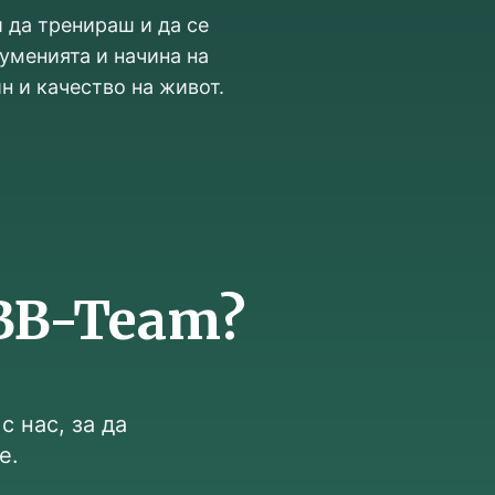
 да тренираш и да се
уменията и начина на
н и качество на живот.
BB-Team?
 нас, за да
е.